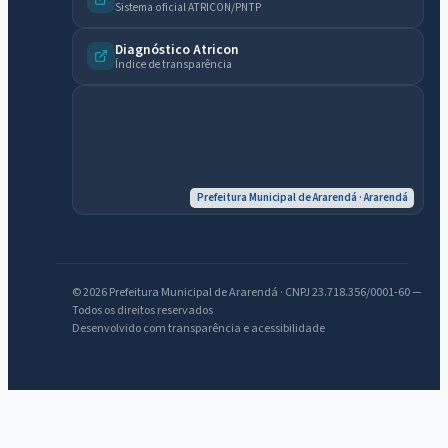
Sistema oficial ATRICON/PNTP
Diagnóstico Atricon
Índice de transparência
Prefeitura Municipal de Ararendá · Ararendá
© 2026 Prefeitura Municipal de Ararendá · CNPJ 23.718.356/0001-60 —
Todos os direitos reservados
Desenvolvido com transparência e acessibilidade
IntGest AI