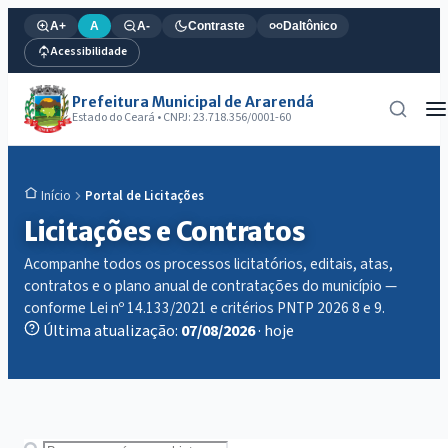
A+
A
A-
Contraste
Daltônico
Acessibilidade
Prefeitura Municipal de Ararendá
Estado do Ceará • CNPJ: 23.718.356/0001-60
Portal de Licitações
Início
Licitações e Contratos
Acompanhe todos os processos licitatórios, editais, atas,
contratos e o plano anual de contratações do município —
conforme Lei nº 14.133/2021 e critérios PNTP 2026 8 e 9.
Última atualização:
07/08/2026
· hoje