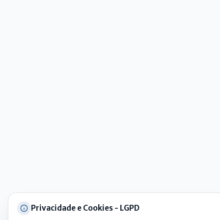
AI
Assistente do Portal
Olá. Pergunte sobre serviços, notícias, legislação, Diário Oficial,
licitações, estrutura ou transparência do município.
Licitações abertas
Carta de serviços
Diário Oficial
Privacidade e Cookies - LGPD