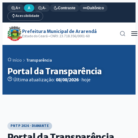
A+
A
A-
Contraste
Daltônico
Acessibilidade
Prefeitura Municipal de Ararendá
Estado do Ceará • CNPJ: 23.718.356/0001-60
Transparência
Início
Portal da Transparência
Última atualização:
08/08/2026
· hoje
PNTP 2026 · DIAMANTE
Portal da Transparência