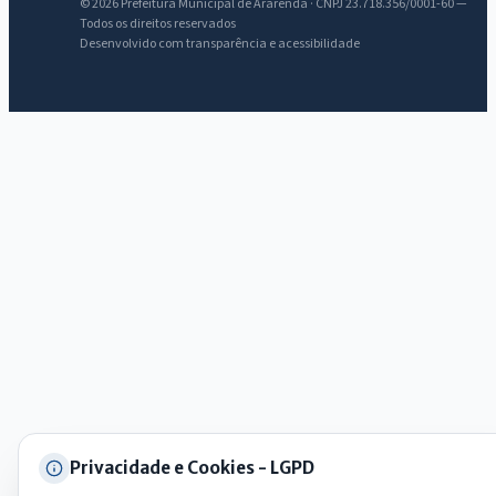
AI
© 2026 Prefeitura Municipal de Ararendá · CNPJ 23.718.356/0001-60 —
Assistente do Portal
Todos os direitos reservados
Desenvolvido com transparência e acessibilidade
Olá. Pergunte sobre serviços, notícias, legislação, Diário Oficial,
licitações, estrutura ou transparência do município.
Licitações abertas
Carta de serviços
Diário Oficial
Privacidade e Cookies - LGPD