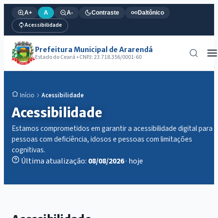
A+
A
A-
Contraste
Daltônico
Acessibilidade
Prefeitura Municipal de Ararendá
Estado do Ceará • CNPJ: 23.718.356/0001-60
Acessibilidade
Início
Acessibilidade
Estamos comprometidos em garantir a acessibilidade digital para
pessoas com deficiência, idosos e pessoas com limitações
cognitivas.
Última atualização:
08/08/2026
· hoje