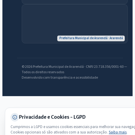
Olá. Pergunte sobre serviços, notícias, legislação, Diário Oficial,
licitações, estrutura ou transparência do município.
Licitações abertas
Carta de serviços
Diário Oficial
Prefeitura Municipal de Ararendá · Ararendá
© 2026 Prefeitura Municipal de Ararendá · CNPJ 23.718.356/0001-60 —
Todos os direitos reservados
Desenvolvido com transparência e acessibilidade
Privacidade e Cookies - LGPD
Cumprimos a LGPD e usamos cookies essenciais para melhorar sua navega
Cookies opcionais só são ativados com a sua autorização.
Saiba mais
.