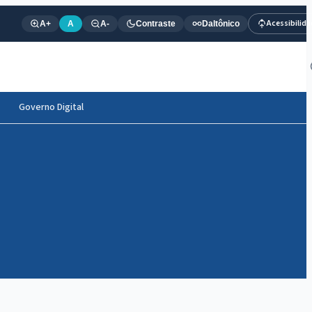
Acessibilid
A+
A
A-
Contraste
Daltônico
Governo Digital