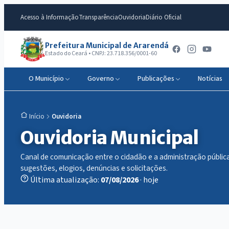
Acesso à Informação
Transparência
Ouvidoria
Diário Oficial
Prefeitura Municipal de Ararendá
Estado do Ceará • CNPJ: 23.718.356/0001-60
O Município
Governo
Publicações
Notícias
Ouvidoria
Início
Ouvidoria Municipal
Canal de comunicação entre o cidadão e a administração públic
sugestões, elogios, denúncias e solicitações.
Última atualização:
07/08/2026
· hoje