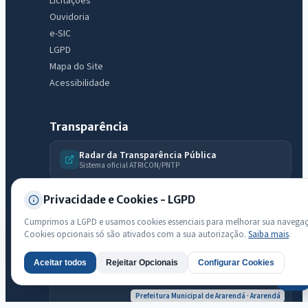
Licitações
Licitações abertas
Carta de serviços
Diário Oficial
Ouvidoria
e-SIC
LGPD
Mapa do Site
Acessibilidade
Transparência
Radar da Transparência Pública
Sistema oficial ATRICON/PNTP
Diagnóstico Atricon
Privacidade e Cookies - LGPD
Índice de transparência
Cumprimos a LGPD e usamos cookies essenciais para melhorar sua navega
Cookies opcionais só são ativados com a sua autorização.
Saiba mais
.
Aceitar todos
Rejeitar Opcionais
Configurar Cookies
AI
Prefeitura Municipal de Ararendá · Ararendá