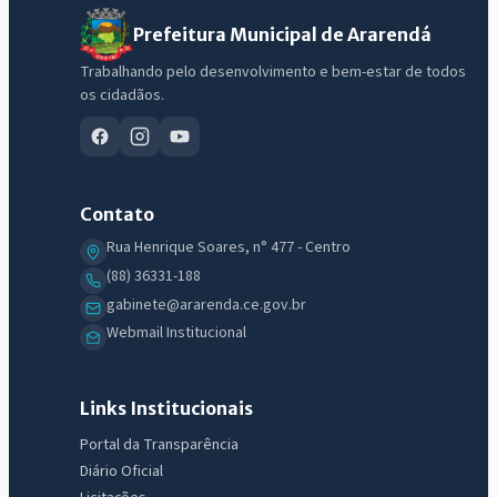
Prefeitura Municipal de Ararendá
Trabalhando pelo desenvolvimento e bem-estar de todos
os cidadãos.
Contato
Rua Henrique Soares, n° 477 - Centro
(88) 36331-188
gabinete@ararenda.ce.gov.br
Webmail Institucional
IntGest AI
AI
Assistente do Portal
Links Institucionais
Olá. Pergunte sobre serviços, notícias, legislação, Diário Oficial,
Portal da Transparência
licitações, estrutura ou transparência do município.
Diário Oficial