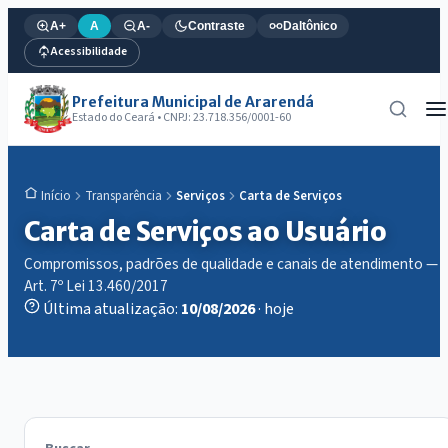
A+
A
A-
Contraste
Daltônico
Acessibilidade
Prefeitura Municipal de Ararendá
Estado do Ceará • CNPJ: 23.718.356/0001-60
Transparência
Serviços
Carta de Serviços
Início
Carta de Serviços ao Usuário
Compromissos, padrões de qualidade e canais de atendimento —
Art. 7º Lei 13.460/2017
Última atualização:
10/08/2026
· hoje