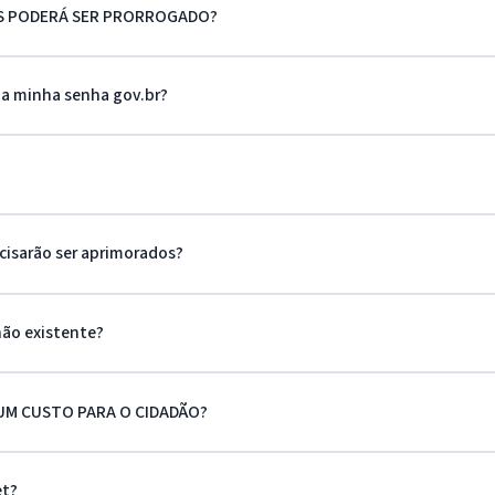
S PODERÁ SER PRORROGADO?
da minha senha gov.br?
cisarão ser aprimorados?
não existente?
UM CUSTO PARA O CIDADÃO?
et?