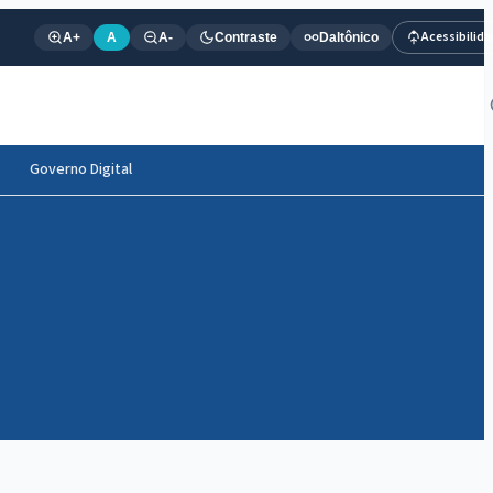
Acessibilid
A+
A
A-
Contraste
Daltônico
Governo Digital