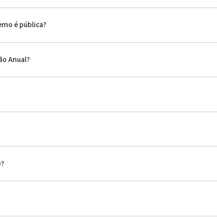
rno é pública?
ão Anual?
O?