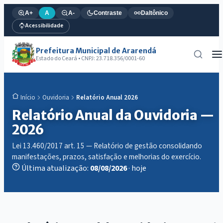
A+
A
A-
Contraste
Daltônico
Acessibilidade
Prefeitura Municipal de Ararendá
Estado do Ceará • CNPJ: 23.718.356/0001-60
Ouvidoria
Relatório Anual 2026
Início
Relatório Anual da Ouvidoria —
2026
Lei 13.460/2017 art. 15 — Relatório de gestão consolidando
manifestações, prazos, satisfação e melhorias do exercício.
Última atualização:
08/08/2026
· hoje