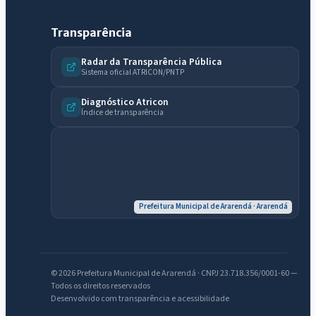
Transparência
Radar da Transparência Pública
Sistema oficial ATRICON/PNTP
IntGest AI
AI
Diagnóstico Atricon
Assistente do Portal
Índice de transparência
Olá. Pergunte sobre serviços, notícias, legislação, Diário Oficial,
licitações, estrutura ou transparência do município.
Licitações abertas
Carta de serviços
Diário Oficial
Prefeitura Municipal de Ararendá · Ararendá
© 2026 Prefeitura Municipal de Ararendá · CNPJ 23.718.356/0001-60 —
Todos os direitos reservados
Desenvolvido com transparência e acessibilidade