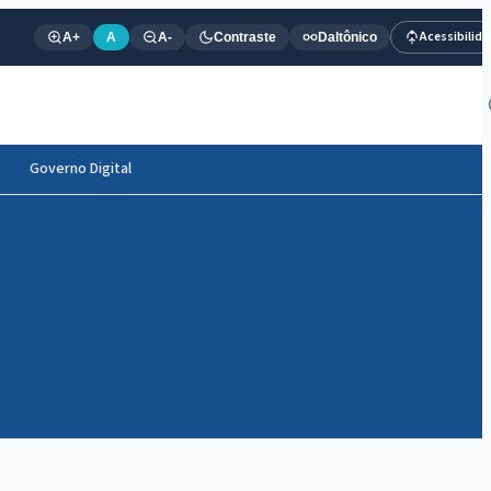
Acessibilid
A+
A
A-
Contraste
Daltônico
Governo Digital