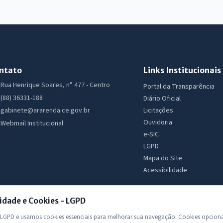
ntato
Links Institucionais
Rua Henrique Soares, n° 477 - Centro
Portal da Transparência
(88) 36331-188
Diário Oficial
Licitações
gabinete@ararenda.ce.gov.br
Ouvidoria
Webmail Institucional
e-SIC
LGPD
Mapa do Site
Acessibilidade
idade e Cookies - LGPD
GPD e usamos cookies essenciais para melhorar sua navegação. Cookies opciona