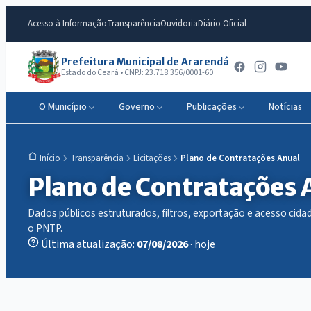
Acesso à Informação
Transparência
Ouvidoria
Diário Oficial
Prefeitura Municipal de Ararendá
Estado do Ceará • CNPJ: 23.718.356/0001-60
O Município
Governo
Publicações
Notícias
Transparência
Licitações
Plano de Contratações Anual
Início
Plano de Contratações 
Dados públicos estruturados, filtros, exportação e acesso ci
o PNTP.
Última atualização:
07/08/2026
· hoje