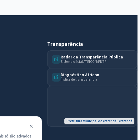
do município.
Licitações abertas
Carta de serviços
Diário Oficial
Transparência
Radar da Transparência Pública
Sistema oficial ATRICON/PNTP
Diagnóstico Atricon
Índice de transparência
Prefeitura Municipal de Ararendá · Ararendá
is só são ativados