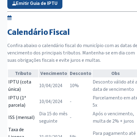
Emitir Guia de IPTU
Calendário Fiscal
Confira abaixo o calendário fiscal do município com as datas d
vencimento dos principais tributos. Mantenha-se em dia com
suas obrigações fiscais e evite juros e multas.
Tributo
Vencimento
Desconto
Obs
IPTU (cota
Desconto válido até 
10/04/2024
10%
única)
data de vencimento
IPTU (1ª
Parcelamento em at
10/04/2024
-
parcela)
5x
Dia 15 do mês
Após o vencimento,
ISS (mensal)
-
seguinte
multa de 2% + juros
Taxa de
Para pagamento até