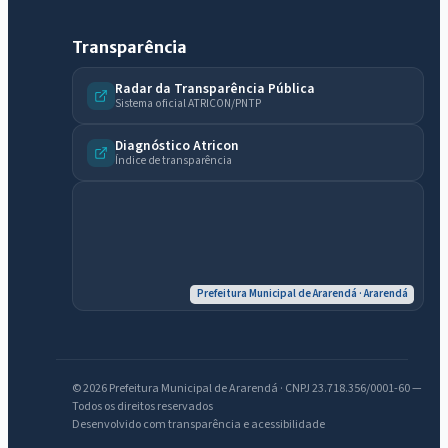
Transparência
Radar da Transparência Pública
Sistema oficial ATRICON/PNTP
IntGest AI
AI
Diagnóstico Atricon
Assistente do Portal
Índice de transparência
Olá. Pergunte sobre serviços, notícias, legislação, Diário Oficial,
licitações, estrutura ou transparência do município.
Licitações abertas
Carta de serviços
Diário Oficial
Prefeitura Municipal de Ararendá · Ararendá
© 2026 Prefeitura Municipal de Ararendá · CNPJ 23.718.356/0001-60 —
Todos os direitos reservados
Desenvolvido com transparência e acessibilidade