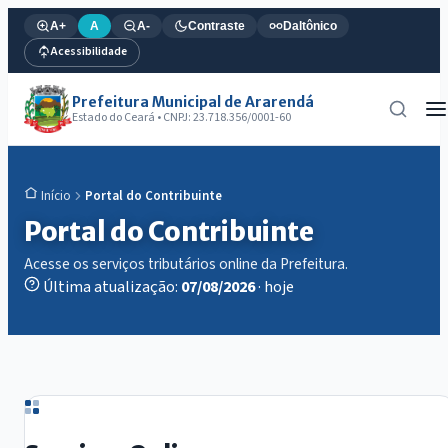
A+
A
A-
Contraste
Daltônico
Acessibilidade
Prefeitura Municipal de Ararendá
Estado do Ceará • CNPJ: 23.718.356/0001-60
Portal do Contribuinte
Início
Portal do Contribuinte
Acesse os serviços tributários online da Prefeitura.
Última atualização:
07/08/2026
· hoje