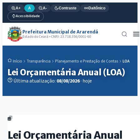
A+
A
A-
Contraste
Daltônico
Acessibilidade
Prefeitura Municipal de Ararendá
Estado do Ceará • CNPJ: 23.718.356/0001-60
Transparência
Planejamento e Prestação de Contas
LOA
Início
Lei Orçamentária Anual (LOA)
Última atualização:
08/08/2026
· hoje
Lei Orçamentária Anual