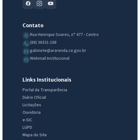
Contato
IntGest AI
Rua Henrique Soares, n° 477 - Centro
AI
Assistente do Portal
(88) 36331-188
gabinete@ararenda.ce.gov.br
Webmail Institucional
Olá. Pergunte sobre serviços, notícias, legislação, Diário Oficial,
licitações, estrutura ou transparência do município.
Links Institucionais
Licitações abertas
Carta de serviços
Diário Oficial
Portal da Transparência
Diário Oficial
Licitações
Ouvidoria
e-SIC
LGPD
Mapa do Site