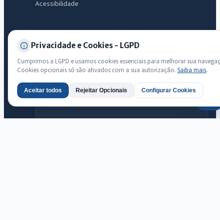
Acessibilidade
Transparência
Privacidade e Cookies - LGPD
Radar da Transparência Pública
Cumprimos a LGPD e usamos cookies essenciais para melhorar sua navega
Sistema oficial ATRICON/PNTP
Cookies opcionais só são ativados com a sua autorização.
Saiba mais
.
Diagnóstico Atricon
Índice de transparência
Aceitar todos
Rejeitar Opcionais
Configurar Cookies
AI
Prefeitura Municipal de Ararendá · Ararendá
© 2026 Prefeitura Municipal de Ararendá · CNPJ 23.718.356/0001-60 —
Todos os direitos reservados