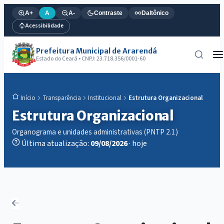
A+
A
A-
Contraste
Daltônico
Acessibilidade
Prefeitura Municipal de Ararendá
Estado do Ceará • CNPJ: 23.718.356/0001-60
Transparência
Institucional
Estrutura Organizacional
Início
Estrutura Organizacional
Organograma e unidades administrativas (PNTP 2.1)
Última atualização:
09/08/2026
· hoje