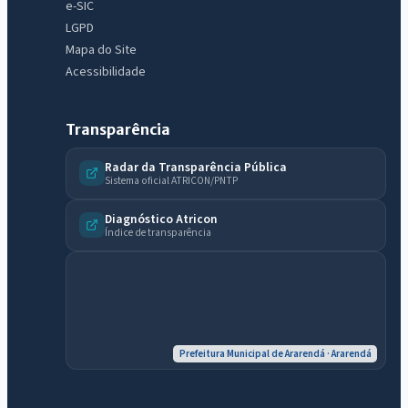
e-SIC
LGPD
Mapa do Site
Acessibilidade
Transparência
Radar da Transparência Pública
Sistema oficial ATRICON/PNTP
IntGest AI
Diagnóstico Atricon
AI
Assistente do Portal
Índice de transparência
Olá. Pergunte sobre serviços, notícias, legislação, Diário Oficial,
licitações, estrutura ou transparência do município.
Licitações abertas
Carta de serviços
Diário Oficial
Prefeitura Municipal de Ararendá · Ararendá