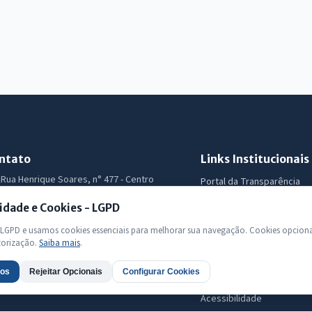
ntato
Links Institucionais
Rua Henrique Soares, n° 477 - Centro
Portal da Transparência
(88) 36331-188
Diário Oficial
idade e Cookies - LGPD
Licitações
gabinete@ararenda.ce.gov.br
GPD e usamos cookies essenciais para melhorar sua navegação. Cookies opciona
Ouvidoria
Webmail Institucional
torização.
Saiba mais
.
e-SIC
LGPD
dos
Rejeitar Opcionais
Configurar Cookies
Mapa do Site
Acessibilidade