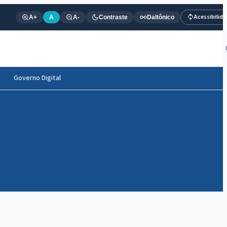
Acessibilid
A+
A
A-
Contraste
Daltônico
Governo Digital