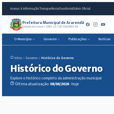
Acesso à Informação
Transparência
Ouvidoria
Diário Oficial
Prefeitura Municipal de Ararendá
Estado do Ceará • CNPJ: 23.718.356/0001-60
O Município
Governo
Publicações
Notícias
Governo
Histórico do Governo
Início
Histórico do Governo
Explore o histórico completo da administração municipal
Última atualização:
08/08/2026
· hoje