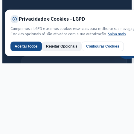
Transparência
Privacidade e Cookies - LGPD
Radar da Transparência Pública
Cumprimos a LGPD e usamos cookies essenciais para melhorar sua navega
Sistema oficial ATRICON/PNTP
Cookies opcionais só são ativados com a sua autorização.
Saiba mais
.
Diagnóstico Atricon
Aceitar todos
Rejeitar Opcionais
Configurar Cookies
AI
Índice de transparência
Prefeitura Municipal de Ararendá · Ararendá
© 2026 Prefeitura Municipal de Ararendá · CNPJ 23.718.356/0001-60 —
Todos os direitos reservados
Desenvolvido com transparência e acessibilidade