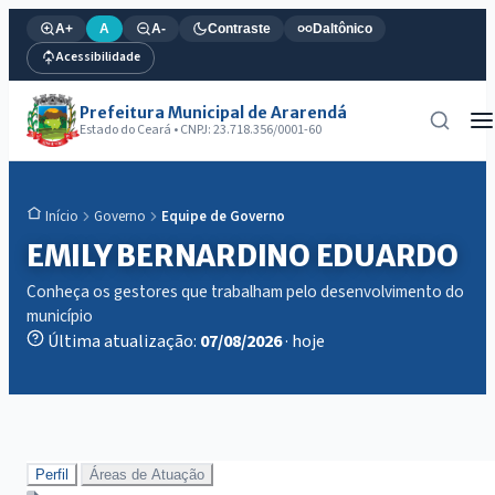
A+
A
A-
Contraste
Daltônico
Acessibilidade
Prefeitura Municipal de Ararendá
Estado do Ceará • CNPJ: 23.718.356/0001-60
Governo
Equipe de Governo
Início
EMILY BERNARDINO EDUARDO
Conheça os gestores que trabalham pelo desenvolvimento do
município
Última atualização:
07/08/2026
· hoje
Perfil
Áreas de Atuação