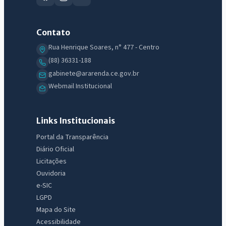
Contato
IntGest AI
AI
Rua Henrique Soares, n° 477 - Centro
Assistente do Portal
(88) 36331-188
gabinete@ararenda.ce.gov.br
Olá. Pergunte sobre serviços, notícias, legislação, Diário Oficial,
Webmail Institucional
licitações, estrutura ou transparência do município.
Licitações abertas
Carta de serviços
Diário Oficial
Links Institucionais
Portal da Transparência
Diário Oficial
Licitações
Ouvidoria
e-SIC
LGPD
Mapa do Site
Acessibilidade